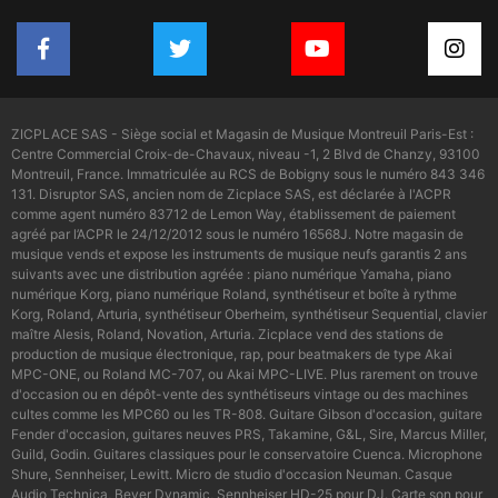
ZICPLACE SAS - Siège social et Magasin de Musique Montreuil Paris-Est :
Centre Commercial Croix-de-Chavaux, niveau -1, 2 Blvd de Chanzy, 93100
Montreuil, France. Immatriculée au RCS de Bobigny sous le numéro 843 346
131. Disruptor SAS, ancien nom de Zicplace SAS, est déclarée à l'ACPR
comme agent numéro 83712 de Lemon Way, établissement de paiement
agréé par l’ACPR le 24/12/2012 sous le numéro 16568J. Notre magasin de
musique vends et expose les instruments de musique neufs garantis 2 ans
suivants avec une distribution agréée : piano numérique Yamaha, piano
numérique Korg, piano numérique Roland, synthétiseur et boîte à rythme
Korg, Roland, Arturia, synthétiseur Oberheim, synthétiseur Sequential, clavier
maître Alesis, Roland, Novation, Arturia. Zicplace vend des stations de
production de musique électronique, rap, pour beatmakers de type Akai
MPC-ONE, ou Roland MC-707, ou Akai MPC-LIVE. Plus rarement on trouve
d'occasion ou en dépôt-vente des synthétiseurs vintage ou des machines
cultes comme les MPC60 ou les TR-808. Guitare Gibson d'occasion, guitare
Fender d'occasion, guitares neuves PRS, Takamine, G&L, Sire, Marcus Miller,
Guild, Godin. Guitares classiques pour le conservatoire Cuenca. Microphone
Shure, Sennheiser, Lewitt. Micro de studio d'occasion Neuman. Casque
Audio Technica, Beyer Dynamic, Sennheiser HD-25 pour DJ. Carte son pour