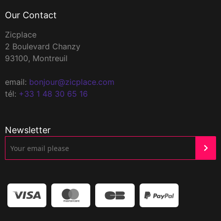
Our Contact
Zicplace
2 Boulevard Chanzy
93100, Montreuil
email:
bonjour@zicplace.com
tél:
+33 1 48 30 65 16
Newsletter