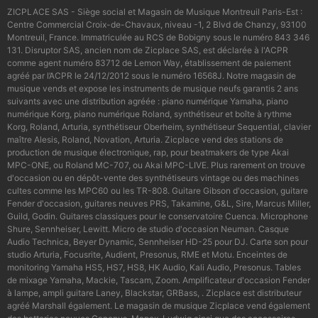
ZICPLACE SAS - Siège social et Magasin de Musique Montreuil Paris-Est :
Centre Commercial Croix-de-Chavaux, niveau -1, 2 Blvd de Chanzy, 93100
Montreuil, France. Immatriculée au RCS de Bobigny sous le numéro 843 346
131. Disruptor SAS, ancien nom de Zicplace SAS, est déclarée à l'ACPR
comme agent numéro 83712 de Lemon Way, établissement de paiement
agréé par l’ACPR le 24/12/2012 sous le numéro 16568J. Notre magasin de
musique vends et expose les instruments de musique neufs garantis 2 ans
suivants avec une distribution agréée : piano numérique Yamaha, piano
numérique Korg, piano numérique Roland, synthétiseur et boîte à rythme
Korg, Roland, Arturia, synthétiseur Oberheim, synthétiseur Sequential, clavier
maître Alesis, Roland, Novation, Arturia. Zicplace vend des stations de
production de musique électronique, rap, pour beatmakers de type Akai
MPC-ONE, ou Roland MC-707, ou Akai MPC-LIVE. Plus rarement on trouve
d'occasion ou en dépôt-vente des synthétiseurs vintage ou des machines
cultes comme les MPC60 ou les TR-808. Guitare Gibson d'occasion, guitare
Fender d'occasion, guitares neuves PRS, Takamine, G&L, Sire, Marcus Miller,
Guild, Godin. Guitares classiques pour le conservatoire Cuenca. Microphone
Shure, Sennheiser, Lewitt. Micro de studio d'occasion Neuman. Casque
Audio Technica, Beyer Dynamic, Sennheiser HD-25 pour DJ. Carte son pour
studio Arturia, Focusrite, Audient, Presonus, RME et Motu. Enceintes de
monitoring Yamaha HS5, HS7, HS8, HK Audio, Kali Audio, Presonus. Tables
de mixage Yamaha, Mackie, Tascam, Zoom. Amplificateur d'occasion Fender
à lampe, ampli guitare Laney, Blackstar, GRBass, . Zicplace est distributeur
agréé Marshall également. Le magasin de musique Zicplace vend également