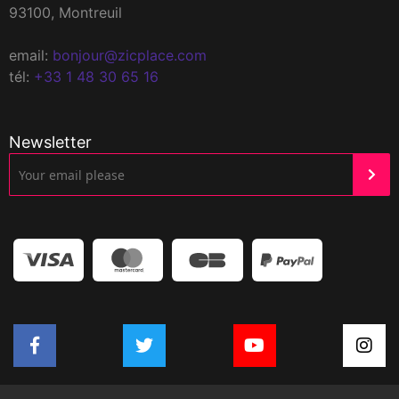
93100, Montreuil
email:
bonjour@zicplace.com
tél:
+33 1 48 30 65 16
Newsletter