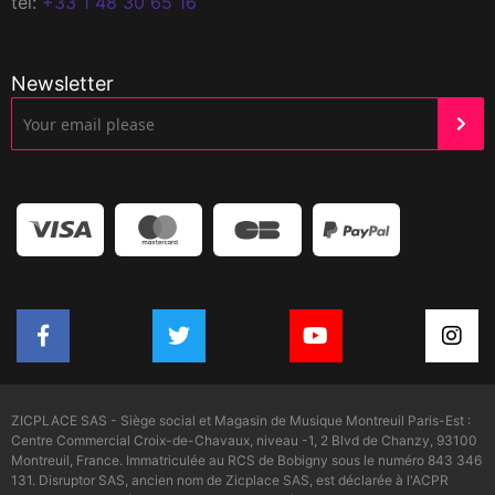
tél:
+33 1 48 30 65 16
Newsletter
ZICPLACE SAS - Siège social et Magasin de Musique Montreuil Paris-Est :
Centre Commercial Croix-de-Chavaux, niveau -1, 2 Blvd de Chanzy, 93100
Montreuil, France. Immatriculée au RCS de Bobigny sous le numéro 843 346
131. Disruptor SAS, ancien nom de Zicplace SAS, est déclarée à l'ACPR