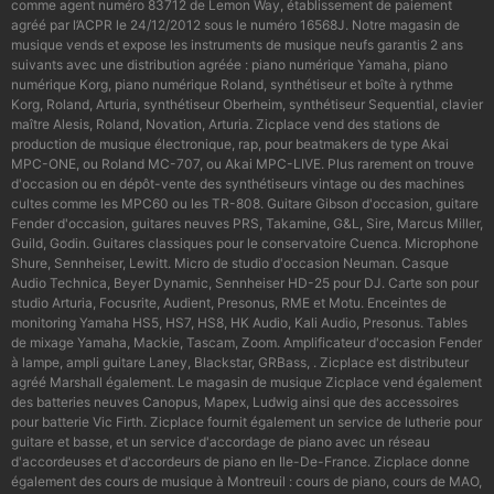
comme agent numéro 83712 de Lemon Way, établissement de paiement
agréé par l’ACPR le 24/12/2012 sous le numéro 16568J. Notre magasin de
musique vends et expose les instruments de musique neufs garantis 2 ans
suivants avec une distribution agréée : piano numérique Yamaha, piano
numérique Korg, piano numérique Roland, synthétiseur et boîte à rythme
Korg, Roland, Arturia, synthétiseur Oberheim, synthétiseur Sequential, clavier
maître Alesis, Roland, Novation, Arturia. Zicplace vend des stations de
production de musique électronique, rap, pour beatmakers de type Akai
MPC-ONE, ou Roland MC-707, ou Akai MPC-LIVE. Plus rarement on trouve
d'occasion ou en dépôt-vente des synthétiseurs vintage ou des machines
cultes comme les MPC60 ou les TR-808. Guitare Gibson d'occasion, guitare
Fender d'occasion, guitares neuves PRS, Takamine, G&L, Sire, Marcus Miller,
Guild, Godin. Guitares classiques pour le conservatoire Cuenca. Microphone
Shure, Sennheiser, Lewitt. Micro de studio d'occasion Neuman. Casque
Audio Technica, Beyer Dynamic, Sennheiser HD-25 pour DJ. Carte son pour
studio Arturia, Focusrite, Audient, Presonus, RME et Motu. Enceintes de
monitoring Yamaha HS5, HS7, HS8, HK Audio, Kali Audio, Presonus. Tables
de mixage Yamaha, Mackie, Tascam, Zoom. Amplificateur d'occasion Fender
à lampe, ampli guitare Laney, Blackstar, GRBass, . Zicplace est distributeur
agréé Marshall également. Le magasin de musique Zicplace vend également
des batteries neuves Canopus, Mapex, Ludwig ainsi que des accessoires
pour batterie Vic Firth. Zicplace fournit également un service de lutherie pour
guitare et basse, et un service d'accordage de piano avec un réseau
d'accordeuses et d'accordeurs de piano en Ile-De-France. Zicplace donne
également des cours de musique à Montreuil : cours de piano, cours de MAO,