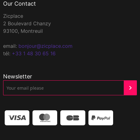
Our Contact
Zicplace
2 Boulevard Chanzy
93100, Montreuil
email:
bonjour@zicplace.com
tél:
+33 1 48 30 65 16
Newsletter