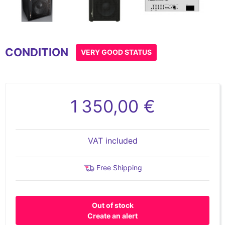
Item
1
CONDITION
of
VERY GOOD STATUS
8
1 350,00 €
VAT included
Free Shipping
Out of stock
Create an alert