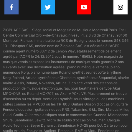
ZICPLACE SAS - Siège social et Magasin de Musique Montreuil Paris-Est :
Centre Commercial Croix-de-Chavaux, niveau -1, 2 Blvd de Chanzy, 93100
Montreuil, France. Immatriculée au RCS de Bobigny sous le numéro 843 346
131. Disruptor SAS, ancien nom de Zicplace SAS, est déclarée à l'ACPR
comme agent numéro 83712 de Lemon Way, établissement de paiement
agréé par l’ACPR le 24/12/2012 sous le numéro 16568J. Notre magasin de
musique vends et expose les instruments de musique neufs garantis 2 ans
suivants avec une distribution agréée : piano numérique Yamaha, piano
numérique Korg, piano numérique Roland, synthétiseur et boîte à rythme
Korg, Roland, Arturia, synthétiseur Oberheim, synthétiseur Sequential, clavier
maître Alesis, Roland, Novation, Arturia. Zicplace vend des stations de
production de musique électronique, rap, pour beatmakers de type Akai
MPC-ONE, ou Roland MC-707, ou Akai MPC-LIVE. Plus rarement on trouve
d'occasion ou en dépôt-vente des synthétiseurs vintage ou des machines
cultes comme les MPC60 ou les TR-808. Guitare Gibson d'occasion, guitare
Fender d'occasion, guitares neuves PRS, Takamine, G&L, Sire, Marcus Miller,
Guild, Godin. Guitares classiques pour le conservatoire Cuenca. Microphone
Shure, Sennheiser, Lewitt. Micro de studio d'occasion Neuman. Casque
Audio Technica, Beyer Dynamic, Sennheiser HD-25 pour DJ. Carte son pour
studio Arturia, Focusrite, Audient, Presonus, RME et Motu. Enceintes de