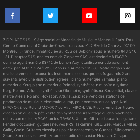
ZICPLACE SAS - Siège social et Magasin de Musique Montreuil Paris-Est :
Centre Commercial Croix-de-Chavaux, niveau -1, 2 Blvd de Chanzy, 93100
Montreuil, France. Immatriculée au RCS de Bobigny sous le numéro 843 346
131. Disruptor SAS, ancien nom de Zicplace SAS, est déclarée à l'ACPR
comme agent numéro 83712 de Lemon Way, établissement de paiement
agréé par l’ACPR le 24/12/2012 sous le numéro 16568J. Notre magasin de
musique vends et expose les instruments de musique neufs garantis 2 ans
suivants avec une distribution agréée : piano numérique Yamaha, piano
numérique Korg, piano numérique Roland, synthétiseur et boîte à rythme
Korg, Roland, Arturia, synthétiseur Oberheim, synthétiseur Sequential, clavier
maître Alesis, Roland, Novation, Arturia. Zicplace vend des stations de
production de musique électronique, rap, pour beatmakers de type Akai
MPC-ONE, ou Roland MC-707, ou Akai MPC-LIVE. Plus rarement on trouve
d'occasion ou en dépôt-vente des synthétiseurs vintage ou des machines
cultes comme les MPC60 ou les TR-808. Guitare Gibson d'occasion, guitare
Fender d'occasion, guitares neuves PRS, Takamine, G&L, Sire, Marcus Miller,
Guild, Godin. Guitares classiques pour le conservatoire Cuenca. Microphone
Shure, Sennheiser, Lewitt. Micro de studio d'occasion Neuman. Casque