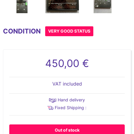
Item
1
CONDITION
of
VERY GOOD STATUS
8
450,00 €
VAT included
Hand delivery
Fixed Shipping :
Out of stock