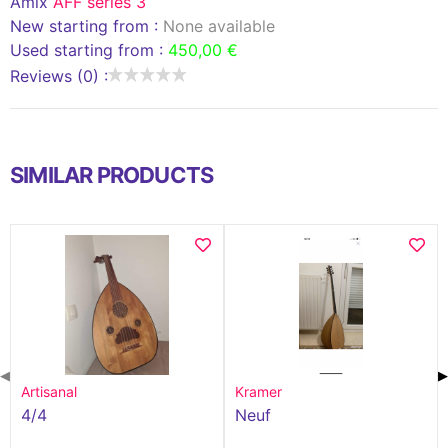
Amix
AFF séries 3
New starting from :
None available
Used starting from :
450,00 €
Reviews (0) :
SIMILAR PRODUCTS
◀
▶
Artisanal
Kramer
4/4
Neuf