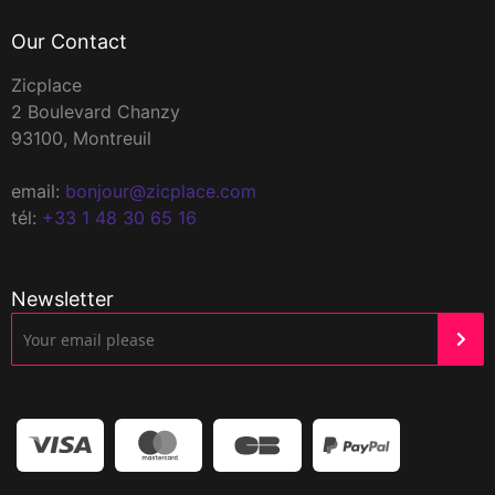
Our Contact
Zicplace
2 Boulevard Chanzy
93100, Montreuil
email:
bonjour@zicplace.com
tél:
+33 1 48 30 65 16
Newsletter