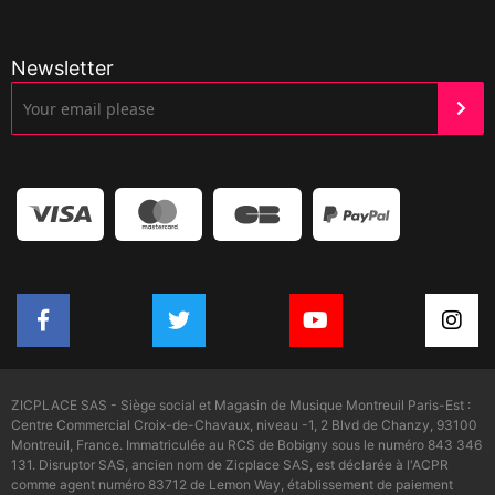
Newsletter
ZICPLACE SAS - Siège social et Magasin de Musique Montreuil Paris-Est :
Centre Commercial Croix-de-Chavaux, niveau -1, 2 Blvd de Chanzy, 93100
Montreuil, France. Immatriculée au RCS de Bobigny sous le numéro 843 346
131. Disruptor SAS, ancien nom de Zicplace SAS, est déclarée à l'ACPR
comme agent numéro 83712 de Lemon Way, établissement de paiement