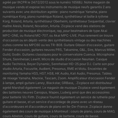
agréé par l’ACPR le 24/12/2012 sous le numéro 16568J. Notre magasin de
musique vends et expose les instruments de musique neufs garantis 2 ans
suivants avec une distribution agréée : piano numérique Yamaha, piano
numérique Korg, piano numérique Roland, synthétiseur et boîte à rythme
Korg, Roland, Arturia, synthétiseur Oberheim, synthétiseur Sequential, clavier
maître Alesis, Roland, Novation, Arturia. Zicplace vend des stations de
production de musique électronique, rap, pour beatmakers de type Akai
MPC-ONE, ou Roland MC-707, ou Akai MPC-LIVE. Plus rarement on trouve
d'occasion ou en dépôt-vente des synthétiseurs vintage ou des machines
cultes comme les MPC60 ou les TR-808. Guitare Gibson d'occasion, guitare
Fender d'occasion, guitares neuves PRS, Takamine, G&L, Sire, Marcus Miller,
Guild, Godin. Guitares classiques pour le conservatoire Cuenca. Microphone
Shure, Sennheiser, Lewitt. Micro de studio d'occasion Neuman. Casque
Audio Technica, Beyer Dynamic, Sennheiser HD-25 pour DJ. Carte son pour
studio Arturia, Focusrite, Audient, Presonus, RME et Motu. Enceintes de
monitoring Yamaha HS5, HS7, HS8, HK Audio, Kali Audio, Presonus. Tables
de mixage Yamaha, Mackie, Tascam, Zoom. Amplificateur d'occasion Fender
à lampe, ampli guitare Laney, Blackstar, GRBass, . Zicplace est distributeur
agréé Marshall également. Le magasin de musique Zicplace vend également
des batteries neuves Canopus, Mapex, Ludwig ainsi que des accessoires
pour batterie Vic Firth. Zicplace fournit également un service de lutherie pour
guitare et basse, et un service d'accordage de piano avec un réseau
d'accordeuses et d'accordeurs de piano en Ile-De-France. Zicplace donne
également des cours de musique à Montreuil : cours de piano, cours de MAO,
cours Ableton, cours de guitare, cours de batterie, cours de basse.