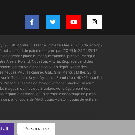
y, 93100 Montreuil, France. Immatriculée au RCS de Bobigny
tablissement de paiement agréé par l’ACPR le 24/12/2012
bution agréée : piano numérique Yamaha, piano numérique
tre Alesis, Roland, Novation, Arturia. Zicplace vend des
rement on trouve d'occasion ou en dépôt-vente des
s neuves PRS, Takamine, G&L, Sire, Marcus Miller, Guild,
ue Audio Technica, Beyer Dynamic, Sennheiser HD-25 pour DJ.
dio, Presonus. Tables de mixage Yamaha, Mackie, Tascam,
nt. Le magasin de musique Zicplace vend également des
pour guitare et basse, et un service d'accordage de piano
 de piano, cours de MAO, cours Ableton, cours de guitare,
Legal
Confidentiality policy
 all
Personalize