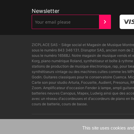
Newsletter
ZICPLACE SAS - Siège social et Magasin de Musique Montreui
sous le numéro 843 346 131. Disruptor SAS, ancien nom de 
sous le numéro 16568J. Notre magasin de musique vends et ex
Korg, piano numérique Roland, synthétiseur et boîte à rythme 
stations de production de musique électronique, rap, pour 
synthétiseurs vintage ou des machines cultes comme les MPC6
Godin. Guitares classiques pour le conservatoire Cuenca. M
Carte son pour studio Arturia, Focusrite, Audient, Presonus
Zoom. Amplificateur d'occasion Fender à lampe, ampli guitar
batteries neuves Canopus, Mapex, Ludwig ainsi que des accesso
avec un réseau d'accordeuses et d'accordeurs de piano en Il
cours de batterie, cours de basse.
Copyright Zicplace SAS France - Graphic design by L
This site uses cookies and