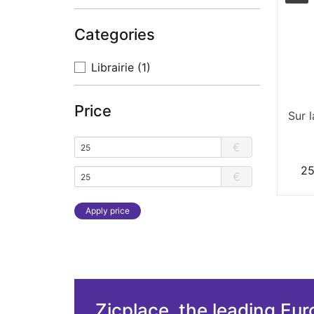
Categories
Librairie
(1)
Price
Sur 
€
25
€
Apply price
Zicplace, the leading Eu