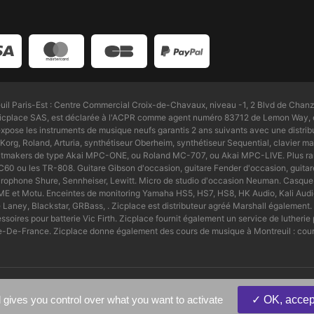
l Paris-Est : Centre Commercial Croix-de-Chavaux, niveau -1, 2 Blvd de Chanz
Zicplace SAS, est déclarée à l'ACPR comme agent numéro 83712 de Lemon Way, é
pose les instruments de musique neufs garantis 2 ans suivants avec une distri
Korg, Roland, Arturia, synthétiseur Oberheim, synthétiseur Sequential, clavier maî
beatmakers de type Akai MPC-ONE, ou Roland MC-707, ou Akai MPC-LIVE. Plus ra
0 ou les TR-808. Guitare Gibson d'occasion, guitare Fender d'occasion, guitare
icrophone Shure, Sennheiser, Lewitt. Micro de studio d'occasion Neuman. Casq
, RME et Motu. Enceintes de monitoring Yamaha HS5, HS7, HS8, HK Audio, Kali Au
e Laney, Blackstar, GRBass, . Zicplace est distributeur agréé Marshall égaleme
ires pour batterie Vic Firth. Zicplace fournit également un service de lutherie 
e-De-France. Zicplace donne également des cours de musique à Montreuil : cours
es Eclaireurs, Paris.
 gives you control over what you want to activate
OK, accept