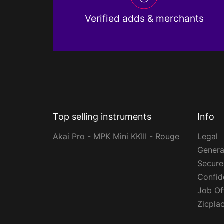
Verified adds & merchants
Top selling instruments
Info
Akai Pro - MPK Mini KKIII - Rouge
Legal
Genera
Secur
Confide
Job Of
Zicpla