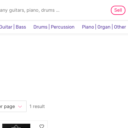
Sell
Guitar | Bass
Drums | Percussion
Piano | Organ | Other
Sampler & Sequencer
1 result