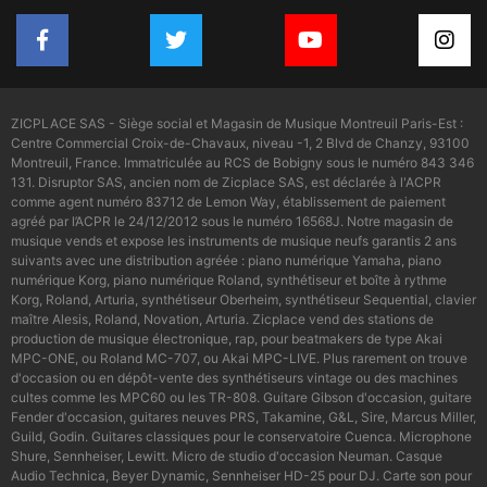
ZICPLACE SAS - Siège social et Magasin de Musique Montreuil Paris-Est :
Centre Commercial Croix-de-Chavaux, niveau -1, 2 Blvd de Chanzy, 93100
Montreuil, France. Immatriculée au RCS de Bobigny sous le numéro 843 346
131. Disruptor SAS, ancien nom de Zicplace SAS, est déclarée à l'ACPR
comme agent numéro 83712 de Lemon Way, établissement de paiement
agréé par l’ACPR le 24/12/2012 sous le numéro 16568J. Notre magasin de
musique vends et expose les instruments de musique neufs garantis 2 ans
suivants avec une distribution agréée : piano numérique Yamaha, piano
numérique Korg, piano numérique Roland, synthétiseur et boîte à rythme
Korg, Roland, Arturia, synthétiseur Oberheim, synthétiseur Sequential, clavier
maître Alesis, Roland, Novation, Arturia. Zicplace vend des stations de
production de musique électronique, rap, pour beatmakers de type Akai
MPC-ONE, ou Roland MC-707, ou Akai MPC-LIVE. Plus rarement on trouve
d'occasion ou en dépôt-vente des synthétiseurs vintage ou des machines
cultes comme les MPC60 ou les TR-808. Guitare Gibson d'occasion, guitare
Fender d'occasion, guitares neuves PRS, Takamine, G&L, Sire, Marcus Miller,
Guild, Godin. Guitares classiques pour le conservatoire Cuenca. Microphone
Shure, Sennheiser, Lewitt. Micro de studio d'occasion Neuman. Casque
Audio Technica, Beyer Dynamic, Sennheiser HD-25 pour DJ. Carte son pour