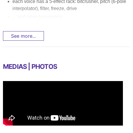
each voice has a 5-effect rack: bitcrusher, pitch (6-pole
interpolator), filter, freeze, drive
... and more parameters: ...
See more...
MEDIAS | PHOTOS