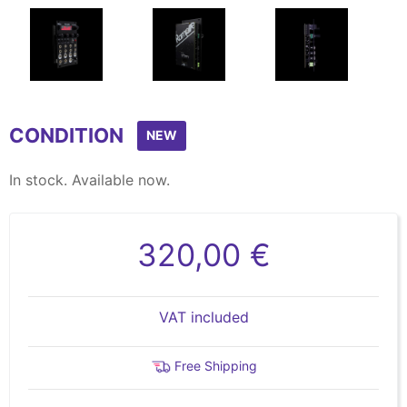
Item
1
CONDITION
of
NEW
5
In stock. Available now.
320,00 €
VAT included
Free Shipping