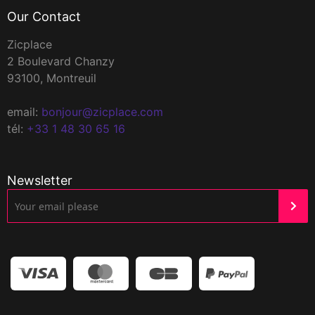
Our Contact
Zicplace
2 Boulevard Chanzy
93100, Montreuil
email:
bonjour@zicplace.com
tél:
+33 1 48 30 65 16
Newsletter